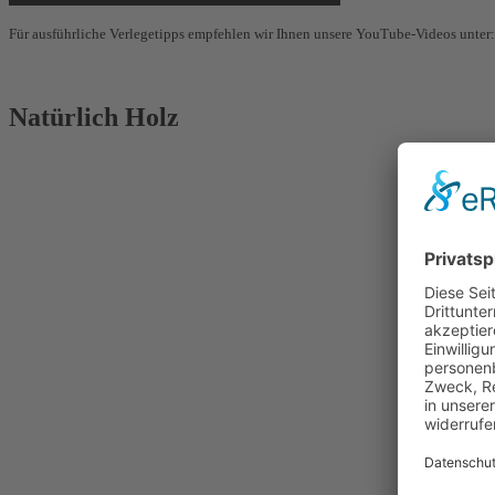
Für ausführliche Verlegetipps empfehlen wir Ihnen unsere YouTube-Videos unter
Mehr Informationen
Akzeptieren
Natürlich Holz
powered by
Usercentrics Consent
Management Platform
&
eRecht24