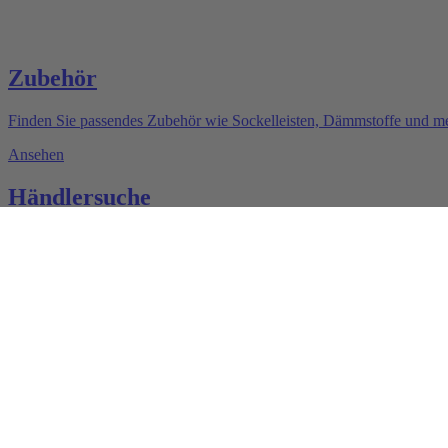
Zubehör
Finden Sie passendes Zubehör wie Sockelleisten, Dämmstoffe und me
Ansehen
Händlersuche
Hier kaufen Sie Ihr neues Laminat. Finden Sie den Fachhändler fü
Suchen
eine Marke der
SWISS KRONO TEX GmbH & Co. KG
Wittstocker Chaussee 1
16909 Heiligengrabe
Deutschland