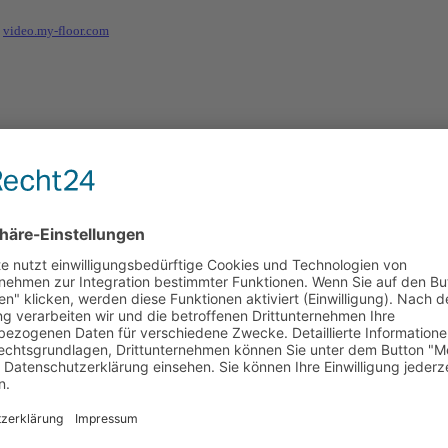
:
video.my-floor.com