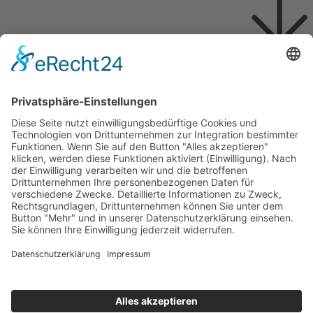
10 mm
Maße:
665 mm × 133 mm
Abriebklasse:
AC 5/33
Struktur:
ER
Aufteilung:
LHD
2
Paneele / Karton:
10 = 0.884 m
2
Kartons / Palette:
96 = 84.48 m