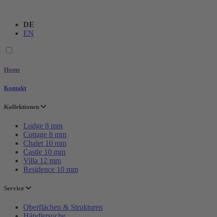
DE
EN
Home
Kontakt
Kollektionen
Lodge
8 mm
Cottage
8 mm
Chalet
10 mm
Castle
10 mm
Villa
12 mm
Residence
10 mm
Service
Oberflächen & Strukturen
Händlersuche