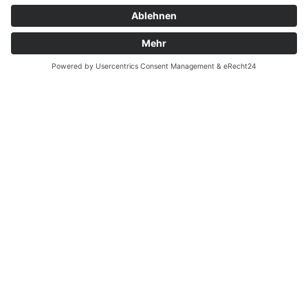
Zubehör
Finden Sie passendes Zubehör wie Sockelleisten, Dämmstoffe und
mehr.
Ansehen
Händlersuche
Hier kaufen Sie Ihr neues Laminat. Finden Sie den Fachhändler für
MY FLOOR in Ihrer Nähe.
Suchen